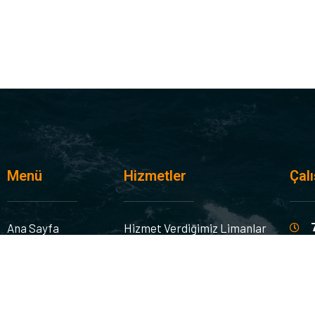
Menü
Hizmetler
Çal
Ana Sayfa
Hizmet Verdiğimiz Limanlar
Hakkımızda
Gemi Onarımı ve Teknik
İhtiy
Hizmetler
Hizmetlerimiz
yanın
Erzak ve Gümrük Mağazası
İletişim
bir g