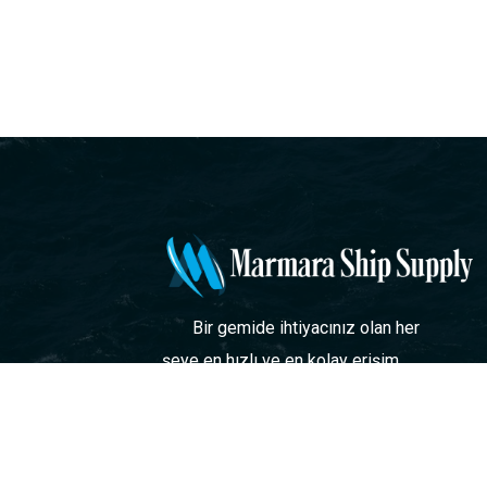
Bir gemide ihtiyacınız olan her
şeye en hızlı ve en kolay erişim.
Marmara Gemicilik Malzemeleri ve
Kumanyacilik Tic Ltd Şti