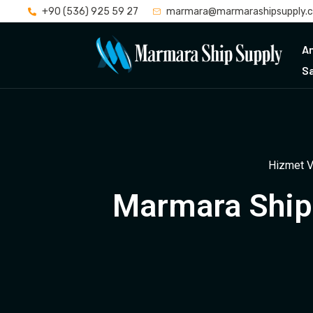
+90 (536) 925 59 27
marmara@marmarashipsupply.
A
S
Hizmet V
Marmara Ship 