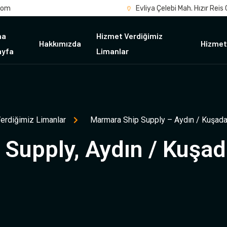
com
Evliya Çelebi Mah. Hızır Reis
na
Hizmet Verdiğimiz
Hakkımızda
Hizmet
ayfa
Limanlar
erdiğimiz Limanlar
Marmara Ship Supply – Aydın / Kuşada
Supply, Aydın / Kuşad