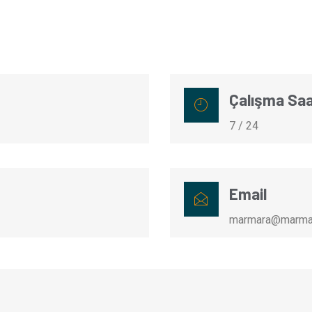
Çalışma Saa
7 / 24
Email
marmara@marmar