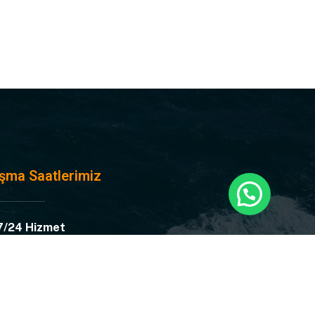
ışma Saatlerimiz
7/24 Hizmet
acınız olan her an Marmara Gemi İkmal
ızda! Bize günün her saatinde ulaşabilir ve
emide ihtiyacınız olan her şeye