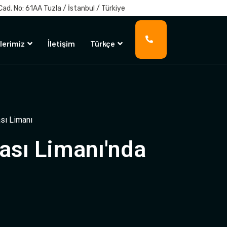
 Cad. No: 61AA Tuzla / İstanbul / Türkiye
lerimiz
İletişim
Türkçe
sı Limanı
ası Limanı'nda